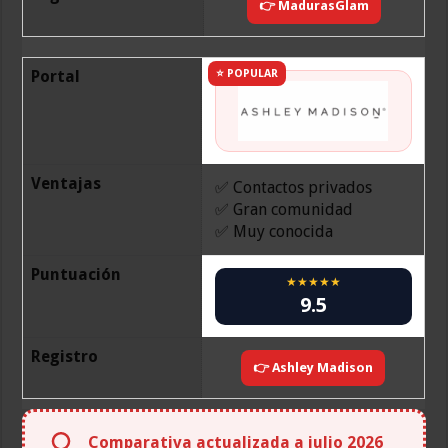
👉 MadurasGlam
Portal
⭐ POPULAR
Ventajas
✅ Contactos privados
✅ Gran comunidad
✅ Muy conocida
Puntuación
★★★★★
9.5
Registro
👉 Ashley Madison
Comparativa actualizada a julio 2026