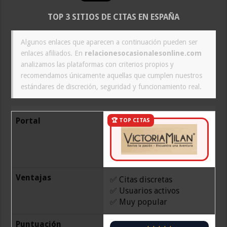
TOP 3 SITIOS DE CITAS EN ESPAÑA
Algunos enlaces que aparecen a continuación pueden ser
enlaces afiliados. En
relacionesocasionalesonline.com
analizamos las plataformas con criterios propios y
recomendamos únicamente aquellas que cumplen nuestros
estándares de discreción, seguridad y funcionamiento real.
Portal
🏆 TOP CITAS
Ventajas
✅ Citas discretas
✅ Usuarios activos
✅ Muy popular
Puntuación