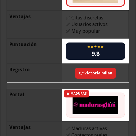
Ventajas
✅ Citas discretas
✅ Usuarios activos
✅ Muy popular
Puntuación
★★★★★
9.8
Registro
👉 Victoria Milan
Portal
🔥 MADURAS
Ventajas
✅ Maduras activas
✅ Contactos reales