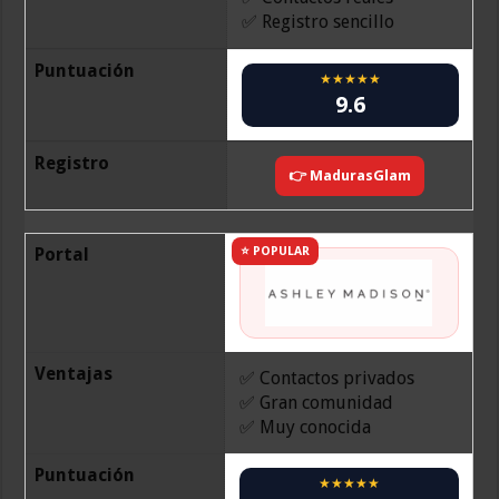
✅ Registro sencillo
Puntuación
★★★★★
9.6
Registro
👉 MadurasGlam
Portal
⭐ POPULAR
Ventajas
✅ Contactos privados
✅ Gran comunidad
✅ Muy conocida
Puntuación
★★★★★