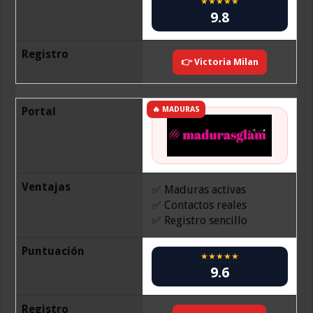
★★★★★
9.8
Registro
👉 Victoria Milan
Portal
🔥 MADURAS
Ventajas
✅ Maduras activas
✅ Contactos reales
✅ Registro sencillo
Puntuación
★★★★★
9.6
Registro