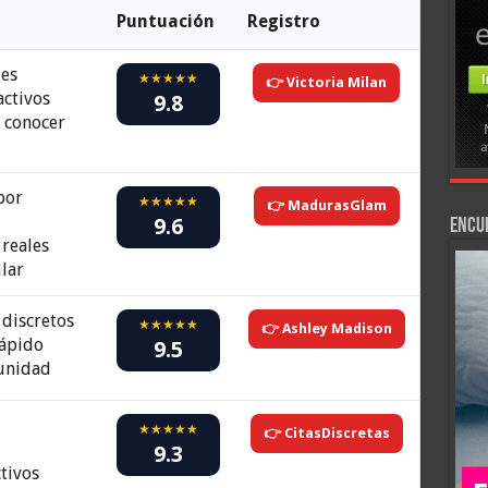
Puntuación
Registro
les
★★★★★
👉 Victoria Milan
activos
9.8
 conocer
por
★★★★★
👉 MadurasGlam
9.6
Encu
reales
lar
discretos
★★★★★
👉 Ashley Madison
rápido
9.5
unidad
★★★★★
👉 CitasDiscretas
o
9.3
ctivos