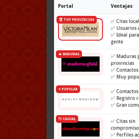
Portal
Ventajas
🏆 TOP PROVINCIAS
✅ Citas loca
✅ Usuarios 
✅ Ideal para
gente
🔥 MADURAS
✅ Maduras 
provincias
✅ Contactos 
✅ Muy popu
⭐ POPULAR
✅ Contactos 
✅ Registro 
✅ Gran com
💘 CASUAL
✅ Citas sin
compromis
✅ Perfiles a