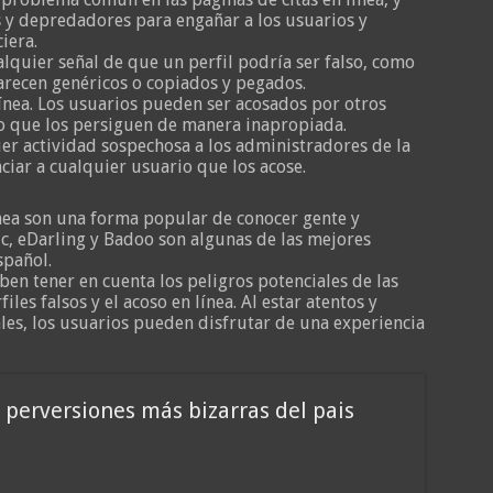
 y depredadores para engañar a los usuarios y
iera.
alquier señal de que un perfil podría ser falso, como
arecen genéricos o copiados y pegados.
línea. Los usuarios pueden ser acosados por otros
 o que los persiguen de manera inapropiada.
er actividad sospechosa a los administradores de la
iar a cualquier usuario que los acose.
ínea son una forma popular de conocer gente y
ic, eDarling y Badoo son algunas de las mejores
spañol.
en tener en cuenta los peligros potenciales de las
iles falsos y el acoso en línea. Al estar atentos y
es, los usuarios pueden disfrutar de una experiencia
 perversiones más bizarras del pais