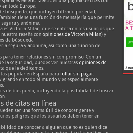
spaña es Meetic. Meetic es una página de citas con
y en toda Europa.
e búsqueda, que incluyen filtrado por edad,
 También tiene una función de mensajería que permite
 segura y anónima.
a es Victoria Milan, que se enfoca en los usuarios que
r nuestra reseña con
opiniones de Victoria Milan
) y
nes de búsqueda.
ría segura y anónima, así como una función de
s para tener relaciones sin compromiso. Con un
de la seguridad, puedes ver nuestras
opiniones de
ta que le dedicamos.
citas popular en España para
follar sin pagar
.
y grande en todo el mundo y es especialmente
s.
es de búsqueda, incluyendo la posibilidad de buscar
ón.
s de citas en línea
pueden ser una forma útil de conocer gente y
gunos peligros que los usuarios deben tener en
ibilidad de conocer a alguien que no es quien dice
n problema común en las páginas de citas en línea, y