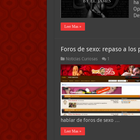
ha
Op
De
Leer Mas »
Foros de sexo: repaso a los 
Noticias Curiosas
1
hablar de foros de sexo …
Leer Mas »