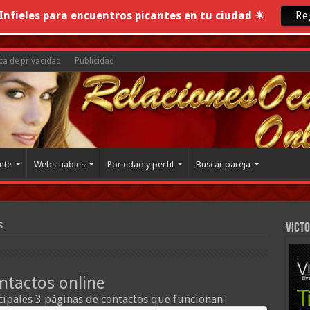
nfieles para encuentros picantes en tu ciudad ☀
Re
ica de privacidad
Publicidad
nte
Webs fiables
Por edad y perfil
Buscar pareja
s
VICTO
ntactos online
ipales 3 páginas de contactos que funcionan: