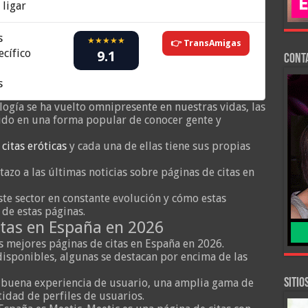
 ligar
s
★★★★★
👉 TransAmigas
cífico
9.1
Cont
s
logía se ha vuelto omnipresente en nuestras vidas, las
tido en una forma popular de conocer gente y
e
citas eróticas
y cada una de ellas tiene sus propias
tazo a las últimas noticias sobre páginas de citas en
te sector en constante evolución y cómo estas
 de estas páginas.
itas en España en 2026
s mejores páginas de citas en España en 2026.
isponibles, algunas se destacan por encima de las
a buena experiencia de usuario, una amplia gama de
SITIO
idad de perfiles de usuarios.