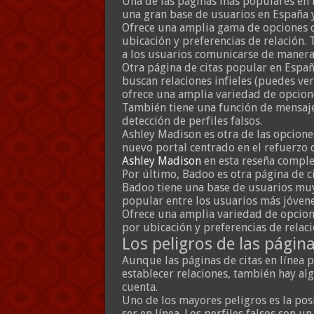
Una de las páginas más populares en E
una gran base de usuarios en España 
Ofrece una amplia gama de opciones d
ubicación y preferencias de relación.
a los usuarios comunicarse de manera
Otra página de citas popular en Españ
buscan relaciones infieles (puedes ve
ofrece una amplia variedad de opcio
También tiene una función de mensaje
detección de perfiles falsos.
Ashley Madison es otra de las opcione
nuevo portal centrado en el refuerzo 
Ashley Madison
en esta reseña comple
Por último, Badoo es otra página de 
Badoo tiene una base de usuarios mu
popular entre los usuarios más jóvene
Ofrece una amplia variedad de opcion
por ubicación y preferencias de relaci
Los peligros de las página
Aunque las páginas de citas en línea 
establecer relaciones, también hay al
cuenta.
Uno de los mayores peligros es la pos
ser en línea. Los perfiles falsos son u