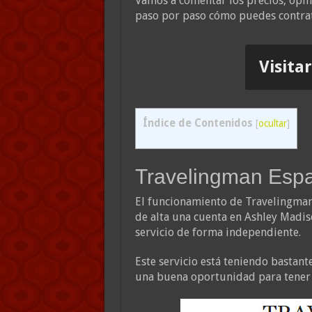
Vamos a comentar los precios, opi
paso por paso cómo puedes contrat
Visita
Índice de Contenidos
[
ocultar
]
Travelingman Espa
El funcionamiento de Travelingman 
de alta una cuenta en Ashley Madis
servicio de forma independiente.
Este servicio está teniendo bastan
una buena oportunidad para tener 