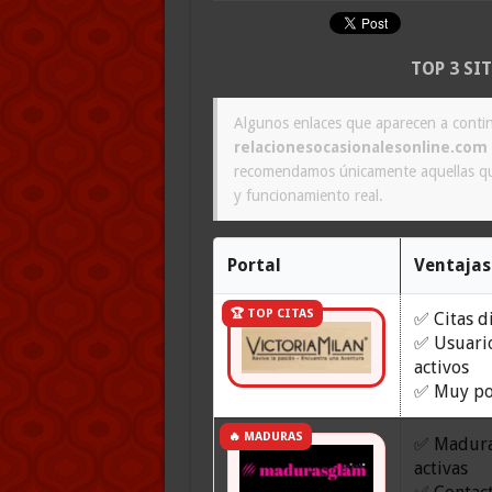
TOP 3 SI
Algunos enlaces que aparecen a contin
relacionesocasionalesonline.com
recomendamos únicamente aquellas que
y funcionamiento real.
Portal
Ventajas
🏆 TOP CITAS
✅ Citas d
✅ Usuari
activos
✅ Muy po
🔥 MADURAS
✅ Madur
activas