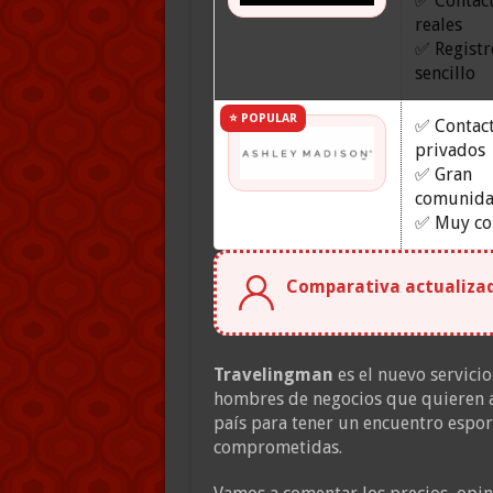
✅ Contac
reales
✅ Registr
sencillo
⭐ POPULAR
✅ Contac
privados
✅ Gran
comunid
✅ Muy co
Comparativa actualizada
Travelingman
es el nuevo servici
hombres de negocios que quieren ap
país para tener un encuentro espor
comprometidas.