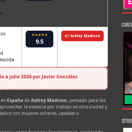
tos
o
Cont
tos
★★★★★
👉 Ashley Madison
9.5
ad
nocida
 a julio 2026 por Javier González
o en
España
de
Ashley Madison
, pensado para los
rovechar la estancia por trabajo en otra ciudad y
ádico con mujeres solteras, casadas o
SITIO