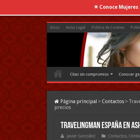
☀ Conoce Mujeres I
Inicio
Aviso Legal
Politica de Cookies
Polit
Citas sin compromiso
Conocer ge
Página principal
>
Contactos
>
Trav
precios
Travelingman España en Ash
Javier González
Contactos
,
Contac