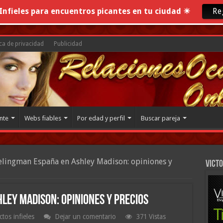
nfieles para encuentros picantes en tu ciudad ☀
Re
ica de privacidad
Publicidad
nte
Webs fiables
Por edad y perfil
Buscar pareja
elingman España en Ashley Madison: opiniones y
VICTO
ley Madison: opiniones y precios
tos infieles
Dejar un comentario
371 Vistas