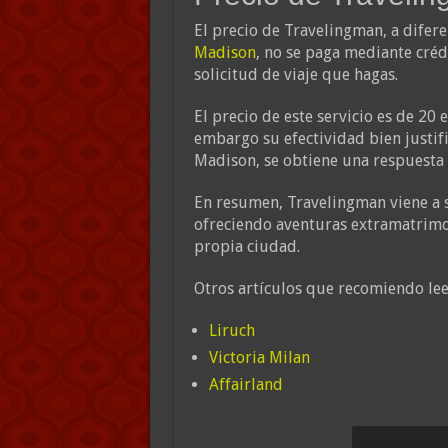
El precio de Travelingman, a difere
Madison
, no se paga mediante créd
solicitud de viaje que hagas.
El precio de este servicio es de 20 
embargo su efectividad bien justifi
Madison, se obtiene una respuesta 
En resumen, Travelingman viene a s
ofreciendo aventuras extramatrimo
propia ciudad.
Otros artículos que recomiendo lee
Liruch
Victoria Milan
Affairland