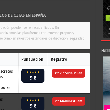
TIOS DE CITAS EN ESPAÑA
uación pueden ser enlaces afiliados. En
analizamos las plataformas con criterios propios y
 cumplen nuestros estándares de discreción, seguridad
Encu
Puntuación
Registro
iscretas
★★★★★
👉 Victoria Milan
os
9.8
pular
as
★★★★★
👉 MadurasGlam
9.6